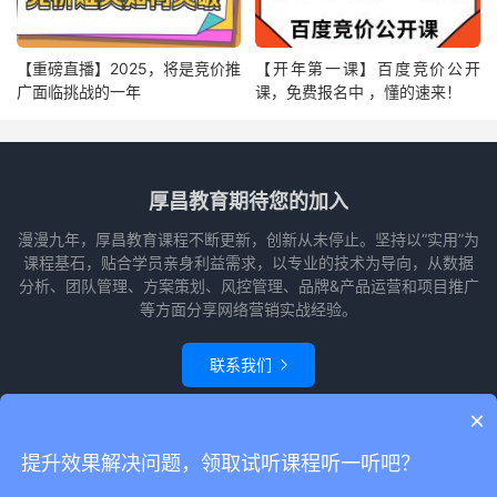
【重磅直播】2025，将是竞价推
【开年第一课】百度竞价公开
广面临挑战的一年
课，免费报名中 ，懂的速来！
厚昌教育期待您的加入
漫漫九年，厚昌教育课程不断更新，创新从未停止。坚持以“实用”为
课程基石，贴合学员亲身利益需求，以专业的技术为导向，从数据
分析、团队管理、方案策划、风控管理、品牌&产品运营和项目推广
等方面分享网络营销实战经验。
联系我们

×
© 2010-2026
赵阳竞价培训-厚昌教育
本站主题由
themebetter
提供
网站
提升效果解决问题，领取试听课程听一听吧？
地图