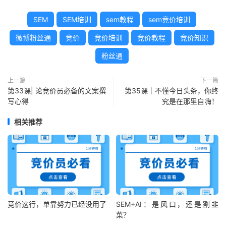
SEM
SEM培训
sem教程
sem竞价培训
微博粉丝通
竞价
竞价培训
竞价教程
竞价知识
粉丝通
上一篇
下一篇
第33课| 论竞价员必备的文案撰
第35课｜不懂今日头条，你终
写心得
究是在那里自嗨！
相关推荐
竞价这行，单靠努力已经没用了
SEM+AI：是风口，还是割韭
菜？