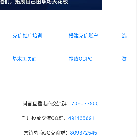
竞价推广培训
搭建竞价账户
选
基木鱼页面
投放OCPC
数
播电商交流群：
706033500
投放交流QQ群：
491465691
总监QQ交流群：
809372545