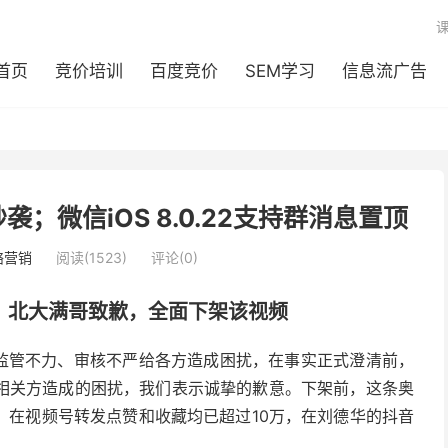
首页
竞价培训
百度竞价
SEM学习
信息流广告
袭；微信iOS 8.0.22支持群消息置顶
络营销
阅读(1523)
评论(0)
、北大满哥致歉，全面下架该视频
，监管不力、审核不严给各方造成困扰，在事实正式澄清前，
相关方造成的困扰，我们表示诚挚的歉意。下架前，这条奥
：在视频号转发点赞和收藏均已超过10万，在刘德华的抖音