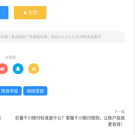
打赏

早报 | 奥迪回应广告被指抄袭；微信iOS 8.0.22支持群消息置顶
分享到



厚昌早报
网络营销
下一篇
总
巨量千川赔付标准是什么？掌握千川赔付规则，让账户投放
更省钱！