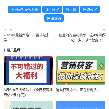
全网获客获客营销
线上获客
线下课
网络获客
网络营销
上一篇
下一篇
2026年最新策略：少否才是多
信息流冷启动禁忌！这4件事做
量
错一条，基本就废了！
相关推荐
8月6-8日成都站｜《全网获客业
这类获客方式，正在被淘汰...
绩倍增训练营》