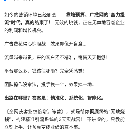
如今的营销环境已经剧变——
靠堆预算、广撒网的“蛮力投
流”时代，真的结束了！
无效的烧钱，正在无声地吞噬企业
的利润和增长机会。
广告费花得心惊胆战，效果却像开盲盒…
流量越来越贵，来的客户还不精准，销售天天抱怨！
平台那么多，钱该往哪砸？完全凭感觉！
团队操作没章法，投手换一个，效果掉一地…
出路在哪里？答案是：精准化、系统化、智能化。
《全网获客业绩倍增训练营》，就是帮你
彻底终结“无效烧
钱”
，构建精准引流系统的3天实战营！ 不讲虚的，只教能
立刻上手、让预算变成业绩的真本事。