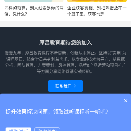
同样的预算，别人线索是你的两
企业获客真相：别把鸡蛋放在一
倍，凭什么？
个篮子里，获客也是
厚昌教育期待您的加入
漫漫九年，厚昌教育课程不断更新，创新从未停止。坚持以“实用”为
课程基石，贴合学员亲身利益需求，以专业的技术为导向，从数据
分析、团队管理、方案策划、风控管理、品牌&产品运营和项目推广
等方面分享网络营销实战经验。
联系我们

×
© 2010-2026
赵阳竞价培训-厚昌教育
本站主题由
themebetter
提供
网站
提升效果解决问题，领取试听课程听一听吧？
地图
请求次数：53 次，加载用时：0.608 秒，内存占用：22.82 MB