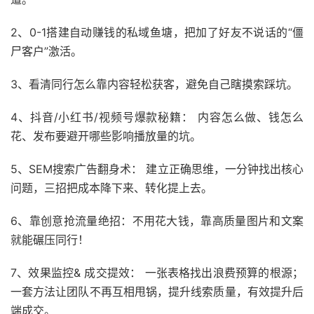
2、0-1搭建自动赚钱的私域鱼塘，把加了好友不说话的“僵
尸客户”激活。
3、看清同行怎么靠内容轻松获客，避免自己瞎摸索踩坑。
4、抖音/小红书/视频号爆款秘籍： 内容怎么做、钱怎么
花、发布要避开哪些影响播放量的坑。
5、SEM搜索广告翻身术： 建立正确思维，一分钟找出核心
问题，三招把成本降下来、转化提上去。
6、靠创意抢流量绝招：不用花大钱，靠高质量图片和文案
就能碾压同行！
7、效果监控& 成交提效： 一张表格找出浪费预算的根源；
一套方法让团队不再互相甩锅，提升线索质量，有效提升后
端成交。