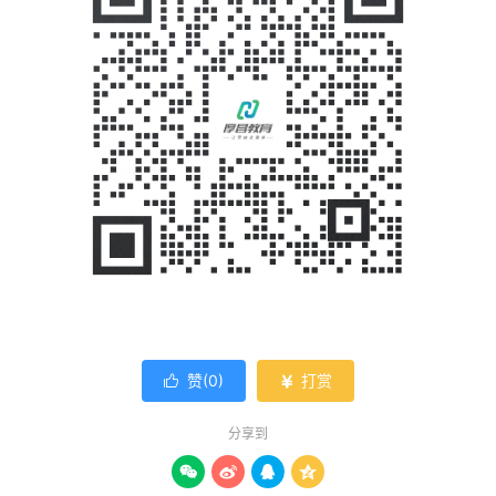
赞(
0
)
打赏


分享到



