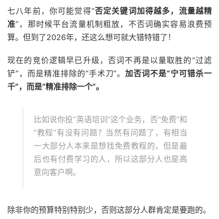
七八年前，你可能觉得“
否定关键词加得越多，流量越精
准
”，那时候平台流量机制粗放，不否词确实容易浪费预
算。但到了2026年，还这么想可就大错特错了！
现在的竞价逻辑早已升级，否词不再是以量取胜的“过滤
铲”，而是精准排除的“手术刀”。
加否词不是“宁可错杀一
千”，而是“精准排除一个”。
比如说你投“英语培训”这个业务，否“免费”和
“教程”有没有问题？当然有问题了，有相当
一大部分人本来是想找免费教程的，但是最
后也有付费学习的人，所以这部分人也是高
意向客户啊。
除非你的预算特别特别少，否则这部分人群肯定是要跑的。