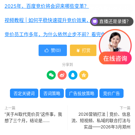
2025年，百度竞价将会迎来哪些变革？
视频教程 | 如何平稳快速提升竞价效果，免费领取！
直播还是录播？
竞价员工作多年，为什么依然止步不前？看完你就懂了！
赞(
0
)
打赏


分享到




否定关键词
否词策略
广告投放策略
竞价广告
上一篇
下一篇
“关于AI取代竞价员”这件事，我
2026营销打法 | 竞价、信息
想了三个月，结论是……
流、短视频、私域的联合打法与
实战——2026年3月郑州