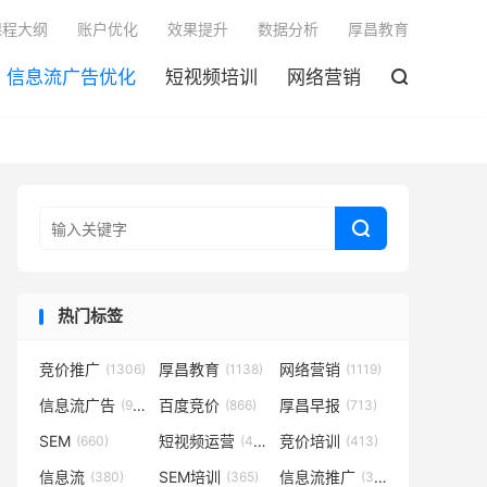

课程大纲
账户优化
效果提升
数据分析
厚昌教育
信息流广告优化
短视频培训
网络营销


热门标签
竞价推广
厚昌教育
网络营销
(1306)
(1138)
(1119)
信息流广告
百度竞价
厚昌早报
(932)
(866)
(713)
SEM
短视频运营
竞价培训
(660)
(431)
(413)
信息流
SEM培训
信息流推广
(380)
(365)
(350)