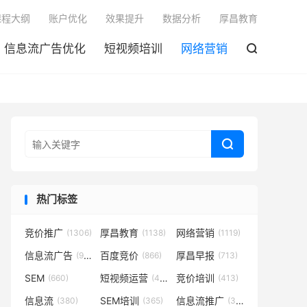

课程大纲
账户优化
效果提升
数据分析
厚昌教育
信息流广告优化
短视频培训
网络营销


热门标签
竞价推广
厚昌教育
网络营销
(1306)
(1138)
(1119)
信息流广告
百度竞价
厚昌早报
(932)
(866)
(713)
SEM
短视频运营
竞价培训
(660)
(431)
(413)
信息流
SEM培训
信息流推广
(380)
(365)
(350)