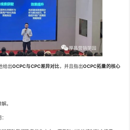
他给出
OCPC与CPC差异对比
，并且指出
OCPC拓量的核心
讲解。
用：