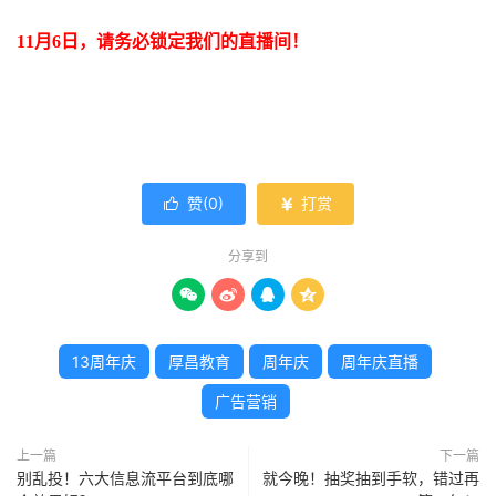
11月6日，请务必锁定我们的直播间！
赞(
0
)
打赏


分享到




13周年庆
厚昌教育
周年庆
周年庆直播
广告营销
上一篇
下一篇
别乱投！六大信息流平台到底哪
就今晚！抽奖抽到手软，错过再