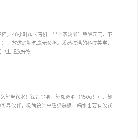
空杯，48小时超长待机！早上滚烫咖啡唤醒元气，下
g！），放进通勤包毫无负担。质感拉满的科技美学，
 #上班族好物
义轻奢饮水！钛合金身，轻如鸿羽（150g！），却
的可靠伙伴。极简设计高级感爆棚，喝水也要有仪式