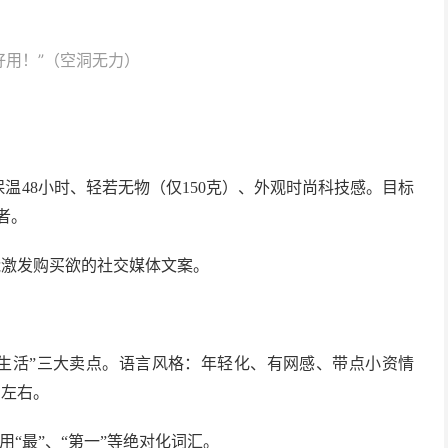
好用！”（空洞无力）
温48小时、轻若无物（仅150克）、外观时尚科技感。目标
者。
能激发购买欲的社交媒体文案。
。
健康生活”三大卖点。语言风格：年轻化、有网感、带点小资情
字左右。
“最”、“第一”等绝对化词汇。