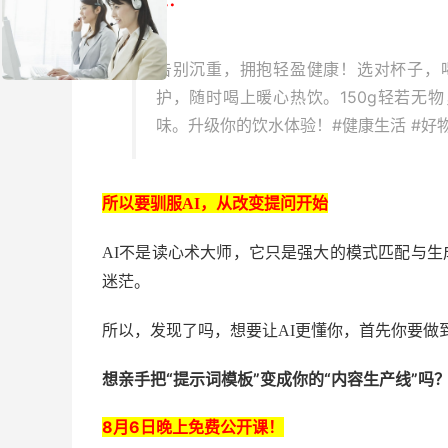
AI回复三：
告别沉重，拥抱轻盈健康！选对杯子，喝
护，随时喝上暖心热饮。150g轻若无
味。升级你的饮水体验！#健康生活 #好物
所以要驯服
AI，从改变提问开始
AI不是读心术大师，它只是强大的模式匹配与生
迷茫。
所以，发现了吗，想要让
AI更懂你，首先你要做
想亲手把“提示词模板”变成你的“内容生产线”吗
8月6日晚上免费公开课！