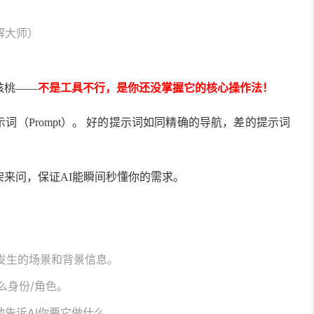
解大师）
核桃
——
不是工具不行，是你还没掌握它的核心操作法！
示词（Prompt）。 好的提示词如同精确的导航，差的提示词
架来问，保证
AI能瞬间秒懂你的需求。
发生的场景和背景信息。
么身份/角色。
地告诉AI你要它做什么。