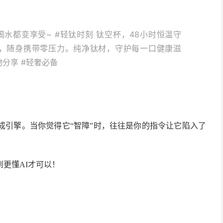
水都变享受~ #轻钛时刻 钛空杯，48小时恒温守
物，随身携带零压力。纯净钛材，守护每一口健康滋
分享 #轻奢必备
成引擎。当你觉得它“智障”时，往往是你的指令让它陷入了
到更懂AI才可以！
？