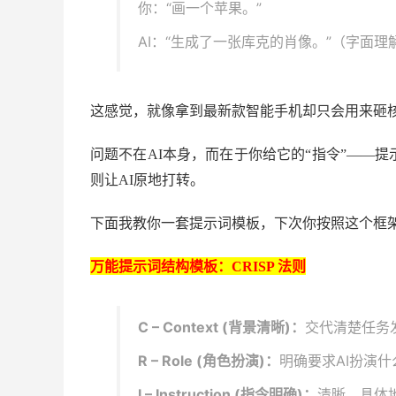
你：“画一个苹果。”
AI：“生成了一张库克的肖像。”（字面理
这感觉，就像拿到最新款智能手机却只会用来砸
问题不在
AI本身，而在于你给它的“指令”——提
则让AI原地打转。
下面我教你一套提示词模板，下次你按照这个框
万能提示词结构模板：
CRISP 法则
C – Context (背景清晰)：
交代清楚任务
R – Role (角色扮演)：
明确要求AI扮演什
I – Instruction (指令明确)：
清晰、具体