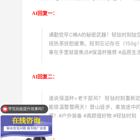
AI回复一：
通勤党早C晚A的秘密武器！轻钛时刻钛
班热茶抚慰疲惫。轻到忘记存在（150
拿在手里就是焦点#保温杯推荐 #品质生活
AI回复二：
谁说保温杯=老干部风？ 轻钛时刻重新定
能锁温整整两天！登山徒步、差旅途中
学完后能提升效果吗？
感！#户外装备 #高颜值好物 #轻钛时刻