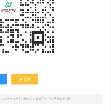
打赏

育
»
AI使用指南 | 为什么人人吹爆的AI在你手上像个智障？