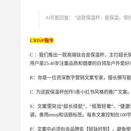
AI可能回复： “这款保温杯，能保温，很
CRISP指令
C ：我们推出一款高端钛合金保温杯，主打超长保
用户是25-40岁注重品质和健康的白领及户外爱好
R：你是一位资深数字营销文案专家，擅长撰写
I：为这款保温杯创作3条小红书风格的推广文案
S：文案需突出“超长续航”、“极致轻奢”、“
调，善用
emoji
和话题标签。每条文案控制在100
P：文案中必须包含品牌名【轻钛时刻】，避免使用