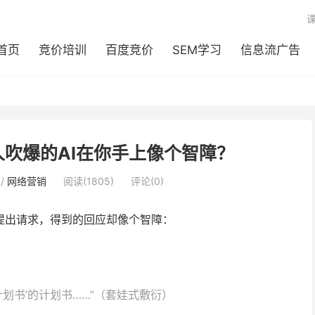
首页
竞价培训
百度竞价
SEM学习
信息流广告
人人吹爆的AI在你手上像个智障？
/
网络营销
阅读(1805)
评论(0)
I提出请求，得到的回应却像个智障：
计划书’的计划书……”（套娃式敷衍）