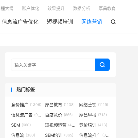

课程大纲
账户优化
效果提升
数据分析
厚昌教育
信息流广告优化
短视频培训
网络营销


热门标签
竞价推广
厚昌教育
网络营销
(1306)
(1138)
(1119)
信息流广告
百度竞价
厚昌早报
(932)
(866)
(713)
SEM
短视频运营
竞价培训
(660)
(431)
(413)
信息流
SEM培训
信息流推广
(380)
(365)
(350)