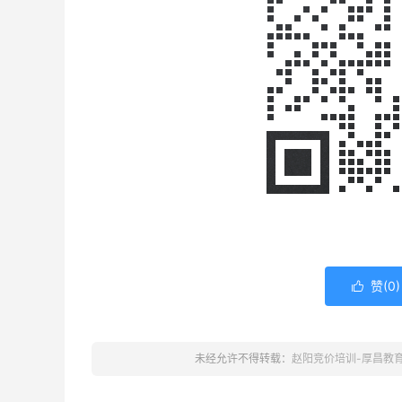
赞(
0
)

未经允许不得转载：
赵阳竞价培训-厚昌教