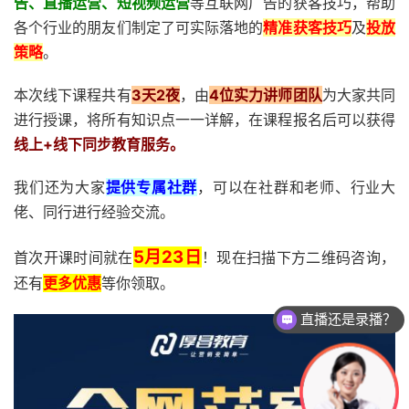
告、直播运营、短视频运营
等互联网广告的获客技巧，帮助
各个行业的朋友们制定了可实际落地的
精准获客技巧
及
投放
策略
。
本次线下课程共有
3天2夜
，由
4位实力讲师团队
为大家共同
进行授课，将所有知识点一一详解，在课程报名后可以获得
线上+线下同步教育服务。
我们还为大家
提供专属社群
，可以在社群和老师、行业大
佬、同行进行经验交流。
5月23日
首次开课时间就在
！现在扫描下方二维码咨询，
还有
更多优惠
等你领取。
直播还是录播？