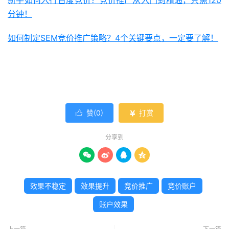
分钟！
如何制定SEM竞价推广策略？4个关键要点，一定要了解！
赞(
0
)
打赏


分享到




效果不稳定
效果提升
竞价推广
竞价账户
账户效果