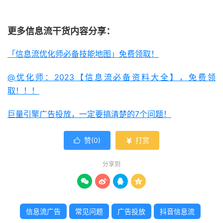
更多信息流干货内容分享：
「信息流优化师必备技能地图」免费领取！
@优化师：2023【信息流必备资料大全】，免费领
取！！！
巨量引擎广告投放，一定要搞清楚的7个问题！
赞(
0
)
打赏


分享到




信息流广告
常见问题
广告投放
抖音信息流