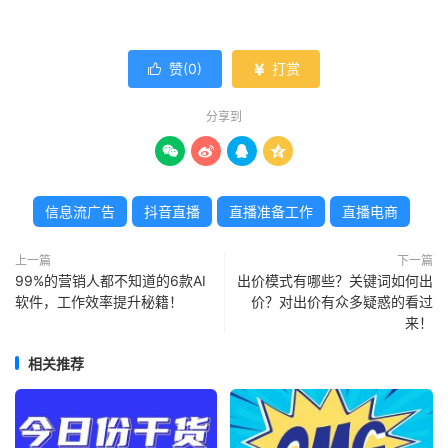
赞(
0
)
打赏


分享到




信息流广告
抖音直播
直播准备工作
直播电商
上一篇
下一篇
99%的营销人都不知道的6款AI
出价模式有哪些？关键词如何出
软件，工作效率提升秘籍！
价？对出价有众多疑惑的看过
来！
相关推荐