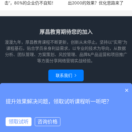
击”，80%的企业仍不自知！
出2000的效果？优化思路来了
厚昌教育期待您的加入
漫漫九年，厚昌教育课程不断更新，创新从未停止。坚持以“实用”为
课程基石，贴合学员亲身利益需求，以专业的技术为导向，从数据
分析、团队管理、方案策划、风控管理、品牌&产品运营和项目推广
等方面分享网络营销实战经验。
联系我们

×
© 2010-2026
赵阳竞价培训-厚昌教育
本站主题由
themebetter
提供
网站
提升效果解决问题，领取试听课程听一听吧？
地图
请求次数：53 次，加载用时：1.389 秒，内存占用：22.74 MB
领取试听
咨询价格
领取试听
电话咨询