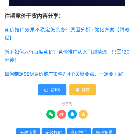
往期竞价干货内容分享：
竞价推广效果不稳定怎么办？原因分析+优化方案【附教
程】
新手如何入行百度竞价？竞价推广从入门到精通，只需120
分钟！
如何制定SEM竞价推广策略？4个关键要点，一定要了解
赞(
0
)
打赏


分享到




无效流量
无效规避
竞价推广
账户拓量