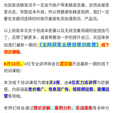
也就是说精准词不一定会为账户带来精准流量，反而会被恶
意点击，导致成本升高，所以想要避免精准陷阱，我们一定
要在关键词选择的时候尽量避免添加通用词、产品词。
以上就是本次关于低成本拓量以及无效流量规避的投放技巧
了，还想了解更多，或者想要进一步的提升自己，欢迎来参
《全网获客业绩倍增训练营》
加我们最新一期的
线下
培训课程
。
8月22日，
4位专业讲师将会在
武汉站
开启最新一期的线下
培训课程！
本次线下培训课程为期
3天2夜
，由
4位实力派讲师
为您解
惑，内容涵盖
竞价推广、信息流广告、短视频运营、直播运
营
等领域。
老师们将会通过
理论讲解、案例分析、实战演练
等多种方