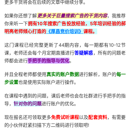
更多干货将会在后续的文章中继续分享。
如果你还想了解
更多关于巨量搜索广告的干货内容
，我推荐
你来听一下
拥有10年搜索广告投放经验，5年培训经验的郝
明亮老师倾心打造的
《厚昌竞价培训》
课程。
这门课程已经完整更新了44期内容，每一期都有10-12节
课，老师还会每个月定期直播进行
答疑解惑
，所有的问题老
师都会进行
手把手的指导与优化
。
并且全程老师都使用
真实的账户数据
进行解析，账户的
每一
步设置
也是使用实际账户进行操作。
在课程中遇到的问题，课后老师也会在社群进行手把手的指
导，
针对你的问题
进行账户的优化。
现在报名还可领取更多
免费试听课程
以及
配套资料
，有需要
的小伙伴赶紧扫描下方二维码进行领取吧!