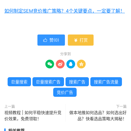
如何制定SEM竞价推广策略？4个关键要点，一定要了解！
赞(
0
)
打赏


分享到




巨量搜索
巨量搜索广告
搜索广告
搜索广告流量
竞价广告
上一篇
下一篇
视频教程 | 如何平稳快速提升竞
做本地推如何选品？如何选出好
价效果，免费领取！
品？快看选品策略大揭秘！
相关推荐