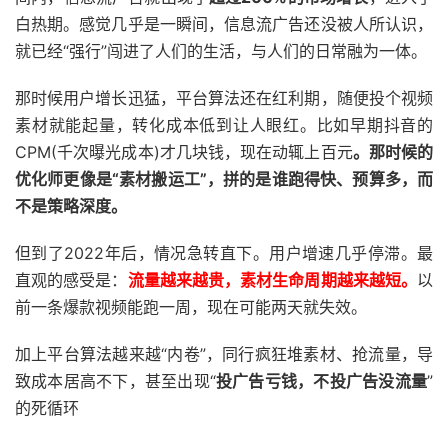
白热期。感觉几乎是一瞬间，信息流广告还没被人所认识，
就已经“强行”闯进了人们的生活，与人们的日常融为一体。
那时候用户增长迅猛，平台算法还在红利期，随便投个视频
素材就能起量，转化成本低到让人眼红。比如早期抖音的
CPM(千次曝光成本)才几块钱，现在动辄上百元
。那时候的
优化师更像是“素材搬运工”，拼的是谁跑得快、预算多，而
不是策略深度。
但到了2022年后，情况急转直下。用户增速几乎停滞。最
直观的感受是：
流量越来越贵，素材生命周期越来越短。
以
前一条爆款视频能跑一周，现在可能两天就失效。
加上平台算法越来越“内卷”，同行疯狂堆素材、抢流量，导
致成本居高不下，甚至出现“
投广告亏钱，不投广告没流量
”
的死循环