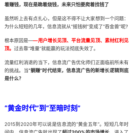
着赚钱，现在是跪着烧钱，未来只怕要爬着找钱了
虽然听上去有点扎心，但是这不得不让大家想到一个问题：
为什么短短的几年，信息流就从“摇钱树”变成了“吞金兽”呢?
根本原因是—
—用户增长见顶、平台流量见顶、素材红利见
顶。
过去靠“堆量”就能赢的玩法彻底失效了。
流量红利消退的当下，信息流广告优化师们正面临前所未有
的挑战。当
“躺赚”时代结束，信息流广告的新增长逻辑到底
是什么？
“黄金时代”到“至暗时刻”
2015到2020年可以说是信息流的“黄金五年”。短短几年时
间内，信息流广告就出现了
超过200%的市场增长
，进入了