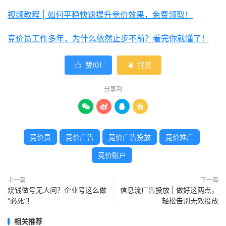
视频教程 | 如何平稳快速提升竞价效果，免费领取！
竞价员工作多年，为什么依然止步不前？看完你就懂了！
赞(
0
)
打赏


分享到




竞价员
竞价广告
竞价广告投放
竞价推广
竞价账户
上一篇
下一篇
烧钱做号无人问？企业号这么做
信息流广告投放 | 做好这两点，
“必死”！
轻松告别无效投放
相关推荐