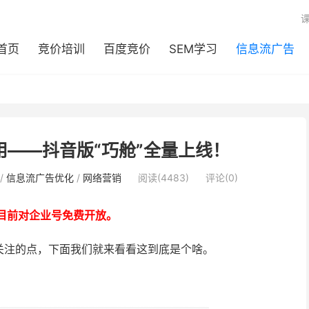
首页
竞价培训
百度竞价
SEM学习
信息流广告
用——抖音版“巧舱”全量上线！
/
信息流广告优化
/
网络营销
阅读(4483)
评论(0)
目前对
企业号
免费开放。
关注的点，下面我们就来看看这到底是个啥。