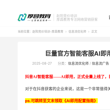
赵阳竞价培训
厚昌教育专注网络营销获客
当前位置：
赵阳竞价培训-厚昌教育
信息流优化师
正文


巨量官方智能客服AI即
2025-08-27
分类：
信息流优化师
/
信息流广告
抖音
AI智能客服——AI即用，正式全量上线了，
对于在抖音获客的企业来说，这是一个非常值得
ps.可跳转至文末领取《AI即用配置指南》