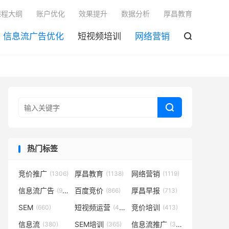

课程大纲
账户优化
效果提升
数据分析
厚昌教育
信息流广告优化
短视频培训
网络营销


热门标签
竞价推广
厚昌教育
网络营销
(1306)
(1138)
(1119)
信息流广告
百度竞价
厚昌早报
(932)
(866)
(713)
SEM
短视频运营
竞价培训
(660)
(431)
(413)
信息流
SEM培训
信息流推广
(380)
(365)
(350)