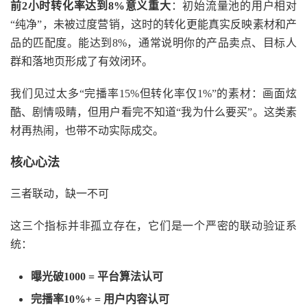
前
2小时转化率达到8%意义重大
：初始流量池的用户相对
“纯净”，未被过度营销，这时的转化更能真实反映素材和产
品的匹配度。能达到8%，通常说明你的产品卖点、目标人
群和
落地页
形成了有效闭环。
我们见过太多
“完播率15%但转化率仅1%”的素材：画面炫
酷、剧情吸睛，但用户看完不知道“我为什么要买”。这类素
材再热闹，也带不动实际成交。
核心心法
三者联动，缺一不可
这三个指标并非孤立存在，它们是一个严密的联动验证系
统：
曝光破
1000 = 平台算法认可
完播率
10%+ = 用户内容认可