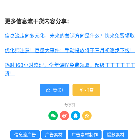
更多信息流干货内容分享：
信息流走向多元化，未来的营销方向是什么？快来免费领取
优化师注意！巨量大事件：手动投放将于三月初逐步下线！
耗时168小时整理，全年课程免费领取，超级干干干干干干
货！
赞(
0
)
打赏


分享到




信息流广告
广告素材
广告素材制作
爆款素材