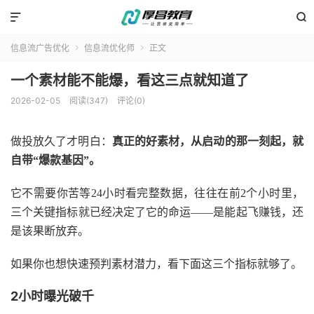


信息流广告优化
信息流优化师
正文


一个素材能不能爆，看这三点就知道了
2026-02-05
阅读(347)
评论(0)
做投放久了才明白：
真正的好素材，从启动的那一刻起，就
自带
“爆款基因”。
它不需要你苦等
24小时看完整数据，往往在前2个小时里，
三个关键指标就已经决定了它的命运——是能起飞赚钱，还
是该果断放弃。
如果你也想快速预判素材潜力，看下面这三个指标就够了。
2小时曝光破千