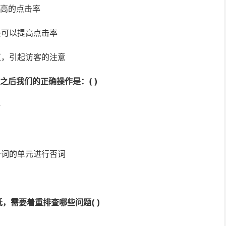
更高的点击率
处可以提高点击率
红，引起访客的注意
后我们的正确操作是：( )
好
价词的单元进行否词
，需要着重排查哪些问题( )