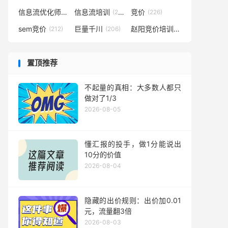
信息流优化师
信息流培训
竞价
(290)
(281)
(226)
sem竞价
巨量千川
赵阳竞价培训
(212)
(206)
(194)
置顶推荐
不起量的真相：大多数人都只
做对了1/3
2026-08-05
懂汇报的投手，做1分能说出
10分的价值
2026-08-04
隐藏的出价规则：出价加0.01
元，流量翻3倍
2026-08-03