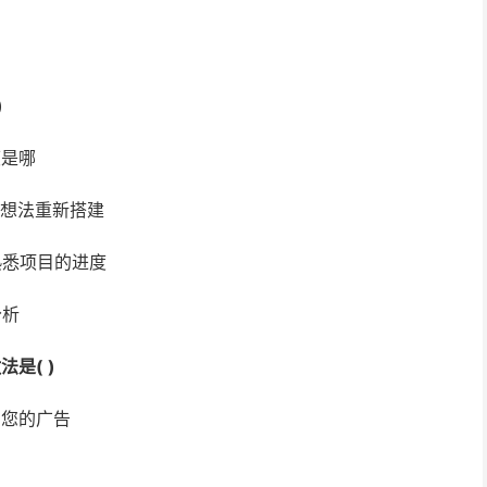
)
度是哪
的想法重新搭建
熟悉项目的进度
分析
是( )
出您的广告