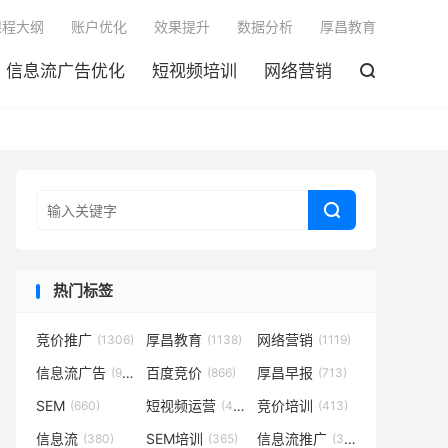

课程大纲
账户优化
效果提升
数据分析
厚昌教育
信息流广告优化
短视频培训
网络营销


热门标签
竞价推广
厚昌教育
网络营销
(1306)
(1138)
(1119)
信息流广告
百度竞价
厚昌早报
(931)
(866)
(713)
SEM
短视频运营
竞价培训
(660)
(431)
(413)
信息流
SEM培训
信息流推广
(380)
(365)
(350)