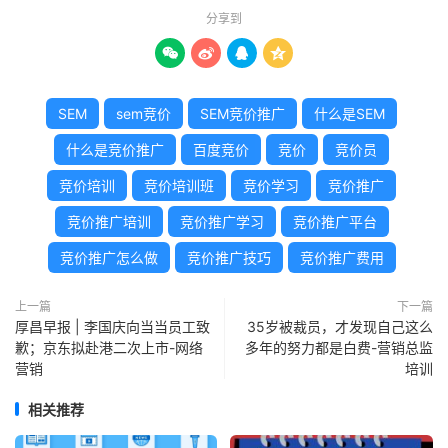
分享到




SEM
sem竞价
SEM竞价推广
什么是SEM
什么是竞价推广
百度竞价
竞价
竞价员
竞价培训
竞价培训班
竞价学习
竞价推广
竞价推广培训
竞价推广学习
竞价推广平台
竞价推广怎么做
竞价推广技巧
竞价推广费用
上一篇
下一篇
厚昌早报 | 李国庆向当当员工致
35岁被裁员，才发现自己这么
歉；京东拟赴港二次上市-网络
多年的努力都是白费-营销总监
营销
培训
相关推荐