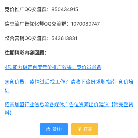
竞价推广QQ交流群：850434915
信息流广告优化师QQ交流群：1070089747
整合营销QQ交流群：543613831
往期精彩内容回顾：
4项能力稳定百度竞价推广效果，竞价员必备
@竞价员，疫情过后找工作？请收下这份求职指南-竞价培
训
招商加盟行业信息流各媒体广告位资源出价建议【附完整资
料】
赞(
1
)
打赏

