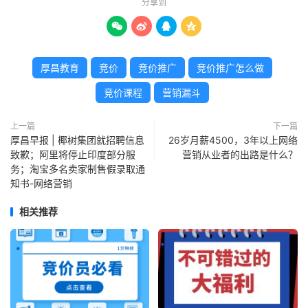
分享到




厚昌教育
竞价
竞价推广
竞价推广怎么做
竞价课程
营销漏斗
上一篇
下一篇
厚昌早报 | 椰树集团就招聘信息
26岁月薪4500，3年以上网络
致歉；阿里将停止印度部分服
营销从业者的出路是什么？
务；淘宝多名卖家制售假录取通
知书-网络营销
相关推荐