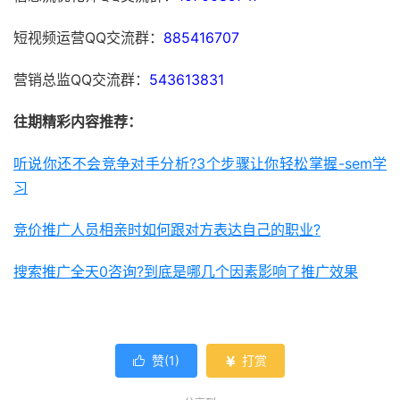
短视频运营QQ交流群：
885416707
营销总监QQ交流群：
543613831
往期精彩内容推荐：
听说你还不会竞争对手分析?3个步骤让你轻松掌握-sem学
习
竞价推广人员相亲时如何跟对方表达自己的职业?
搜索推广全天0咨询?到底是哪几个因素影响了推广效果
赞(
1
)
打赏

