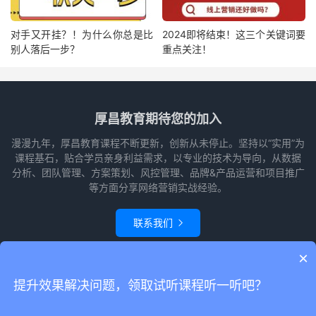
对手又开挂？！为什么你总是比
2024即将结束！这三个关键词要
别人落后一步？
重点关注！
厚昌教育期待您的加入
漫漫九年，厚昌教育课程不断更新，创新从未停止。坚持以“实用”为
课程基石，贴合学员亲身利益需求，以专业的技术为导向，从数据
分析、团队管理、方案策划、风控管理、品牌&产品运营和项目推广
等方面分享网络营销实战经验。
联系我们

×
© 2010-2026
赵阳竞价培训-厚昌教育
本站主题由
themebetter
提供
网站
提升效果解决问题，领取试听课程听一听吧？
地图
请求次数：53 次，加载用时：1.306 秒，内存占用：22.82 MB