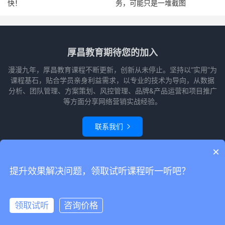
快！
务，可能只是一堆截图
厚昌教育期待您的加入
漫漫九年，厚昌教育课程不断更新，创新从未停止。坚持以“实用”为
课程基石，贴合学员亲身利益需求，以专业的技术为导向，从数据
分析、团队管理、方案策划、风控管理、品牌&产品运营和项目推广
等方面分享网络营销实战经验。
联系我们

×
© 2010-2026
赵阳竞价培训-厚昌教育
本站主题由
themebetter
提供
网站
提升效果解决问题，领取试听课程听一听吧？
地图
请求次数：52 次，加载用时：0.610 秒，内存占用：22.82 MB
领取试听
咨询价格
领取试听
电话咨询