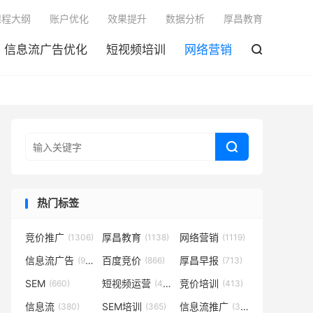

课程大纲
账户优化
效果提升
数据分析
厚昌教育
信息流广告优化
短视频培训
网络营销


热门标签
竞价推广
厚昌教育
网络营销
(1306)
(1138)
(1119)
信息流广告
百度竞价
厚昌早报
(932)
(866)
(713)
SEM
短视频运营
竞价培训
(660)
(431)
(413)
信息流
SEM培训
信息流推广
(380)
(365)
(350)